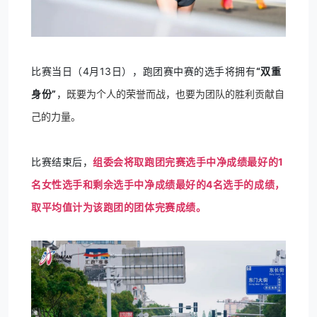
比赛当日（4月13日），
跑团赛中赛的选手将拥有
“双重
身份”
，
既要为个人的荣誉而战，也要为团队的胜利贡献自
己的力量。
比赛结束后，
组委会将取跑团完赛选手中净成绩最好的1
名女性选手和剩余选手中净成绩最好的4名选手的成绩，
取平均值计为该跑团的团体完赛成绩。