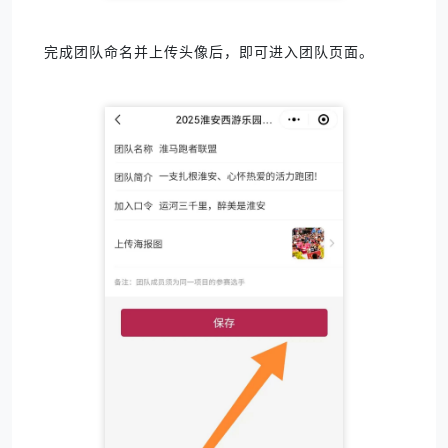
完成团队命名并上传头像后，即可进入团队页面。