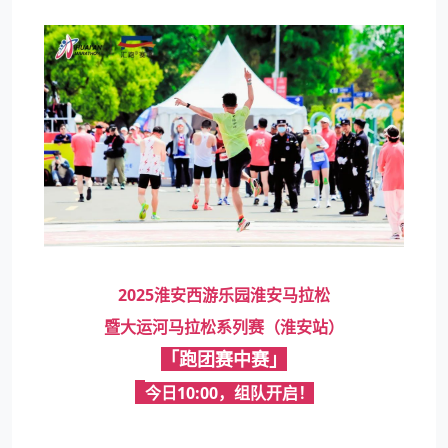
2025淮安西游乐园淮安马拉松
暨大运河马拉松系列赛（淮安站）
「跑团赛中赛」
今日10:00，组队开启！