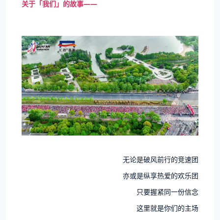
关于「我们」的故事——
无论是破风前行的竞速团
亦或是纵享热爱的欢乐团
只要握紧同一份信念
这里就是你们的主场