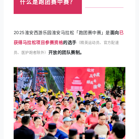
什么是跑团赛中赛？
2025淮安西游乐园淮安马拉松「跑团赛中赛」是
面向
已
获得马拉松项目参赛资格
的选手
（精英运动员、官方配速
开放的团队赛制。
员、医护跑者除外）