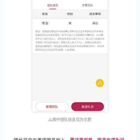
△图中团队信息仅为示意
团长可自由邀请团员加入，
需注意的是，团员也须为已