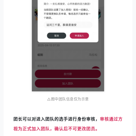
△图中团队信息仅为示意
团长可以对进入团队的选手进行身份审核，
审核通过方
视为正式加入团队，确认后不可更改团员。