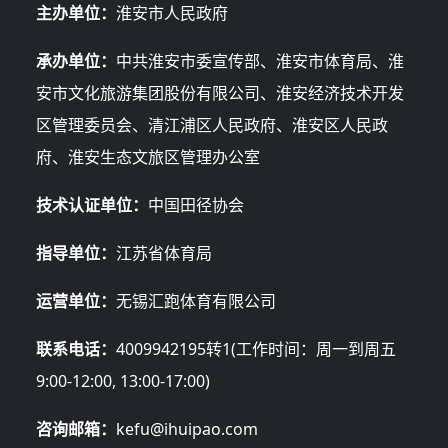
主办单位：
淮安市人民政府
承办单位：
中共淮安市委宣传部、淮安市体育局、淮
安市文化旅游集团股份有限公司、淮安经济技术开发
区管理委员会、清江浦区人民政府、淮安区人民政
府、淮安生态文旅区管理办公室
技术认证单位：
中国田径协会
指导单位：
江苏省体育局
运营单位：
无锡汇跑体育有限公司
联系电话：
4009942195转1(工作时间：周一到周五
9:00-12:00, 13:00-17:00)
咨询邮箱：
kefu@ihuipao.com